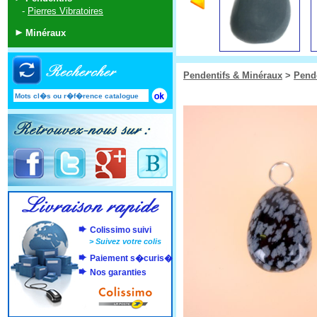
-
Pierres Vibratoires
Minéraux
Pendentifs & Minéraux
>
Pende
Colissimo suivi
>
Suivez votre colis
Paiement s�curis�
Nos garanties