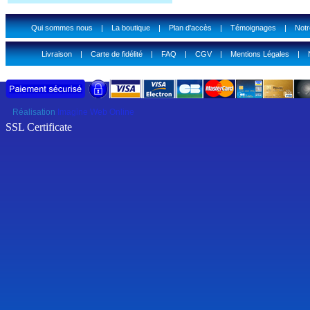
Qui sommes nous
|
La boutique
|
Plan d'accès
|
Témoignages
|
Notr
Livraison
|
Carte de fidélité
|
FAQ
|
CGV
|
Mentions Légales
|
Réalisation
Imagine Web Online
SSL Certificate