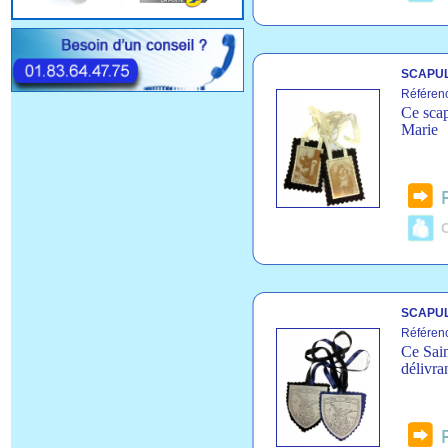
SCAPU
Référen
Ce scap
Marie
C
SCAPUL
Référen
Ce Sain
délivra