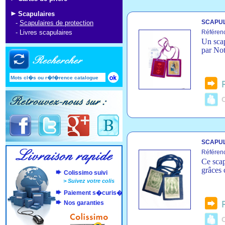
Scapulaires
SCAPUL
-
Scapulaires de protection
-
Livres scapulaires
Référen
Un scap
par Not
C
SCAPUL
Référen
Ce scap
grâces 
Colissimo suivi
>
Suivez votre colis
Paiement s�curis�
Nos garanties
C