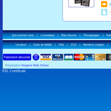
C
Qui sommes nous
|
La boutique
|
Plan d'accès
|
Témoignages
|
Notr
Livraison
|
Carte de fidélité
|
FAQ
|
CGV
|
Mentions Légales
|
Réalisation
Imagine Web Online
SSL Certificate