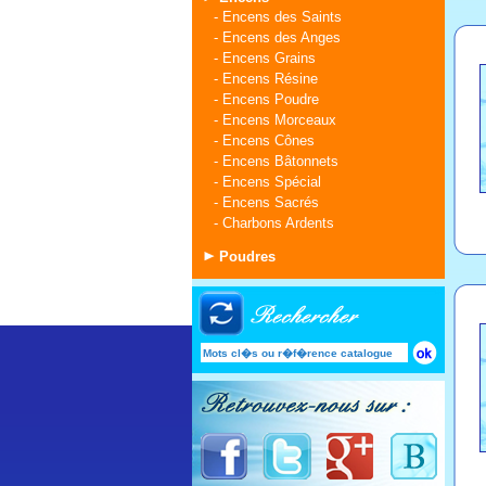
-
Encens des Saints
-
Encens des Anges
-
Encens Grains
-
Encens Résine
-
Encens Poudre
-
Encens Morceaux
-
Encens Cônes
-
Encens Bâtonnets
-
Encens Spécial
-
Encens Sacrés
-
Charbons Ardents
Poudres