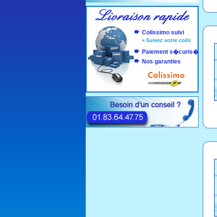
Colissimo suivi
>
Suivez votre colis
Paiement s�curis�
Nos garanties