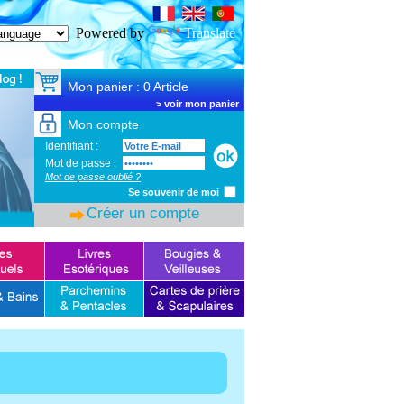
SSL Certificate
Powered by
Translate
Mon panier : 0 Article
>
voir mon panier
Mon compte
Identifiant :
Mot de passe :
Mot de passe oublié ?
Se souvenir de moi
Créer un compte