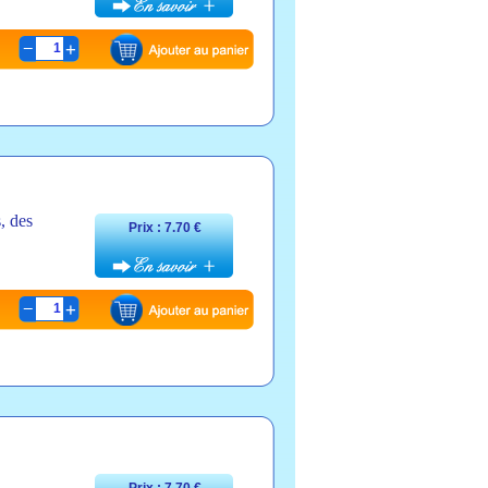
1
, des
Prix : 7.70 €
1