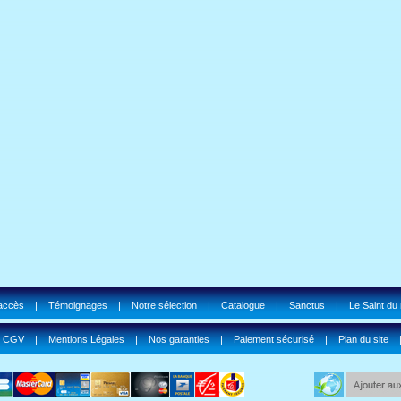
'accès
|
Témoignages
|
Notre sélection
|
Catalogue
|
Sanctus
|
Le Saint du
|
CGV
|
Mentions Légales
|
Nos garanties
|
Paiement sécurisé
|
Plan du site