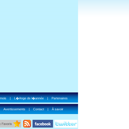
 mois
|
L�Ange de l�année
|
Partenaires
|
Avertissements
|
Contact
|
À savoir