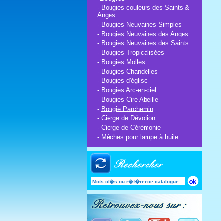
-
Bougies couleurs des Saints &
Anges
-
Bougies Neuvaines Simples
-
Bougies Neuvaines des Anges
-
Bougies Neuvaines des Saints
-
Bougies Tropicalisées
-
Bougies Molles
-
Bougies Chandelles
-
Bougies d'église
-
Bougies Arc-en-ciel
-
Bougies Cire Abeille
-
Bougie Parchemin
-
Cierge de Dévotion
-
Cierge de Cérémonie
-
Mèches pour lampe à huile