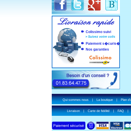
Colissimo suivi
>
Suivez votre colis
Paiement s�curis�
Nos garanties
Qui sommes nous
|
La boutique
|
Plan d
Livraison
|
Carte de fidélité
|
FAQ