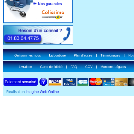
Nos garanties
Qui sommes nous
|
La boutique
|
Plan d'accès
|
Témoignages
|
Notr
Livraison
|
Carte de fidélité
|
FAQ
|
CGV
|
Mentions Légales
|
Réalisation
Imagine Web Online
SSL Certificate