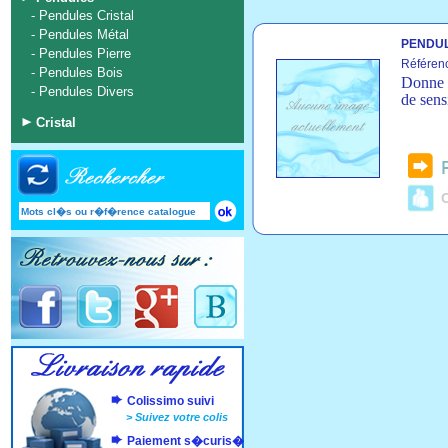
-
Pendules Cristal
-
Pendules Métal
PENDUL
-
Pendules Pierre
Référen
-
Pendules Bois
Donne a
-
Pendules Divers
de sensi
Cristal
C
Colissimo suivi
>
Suivez votre colis
Paiement s�curis�