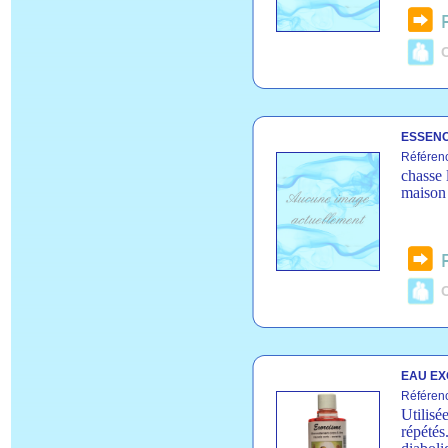
C
ESSENC
Référen
chasse 
maison 
C
EAU EX
Référen
Utilisé
répétés