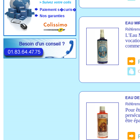
>
Suivez votre colis
Paiement s�curis�
Nos garanties
EAU MI
Référen
L'Eau M
vocatio
commerc
C
EAU DE 
Référenc
Pour êt
persécu
être ép