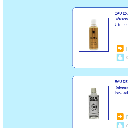
EAU EX
Référen
Utilisé
C
EAU DE
Référen
Favora
C