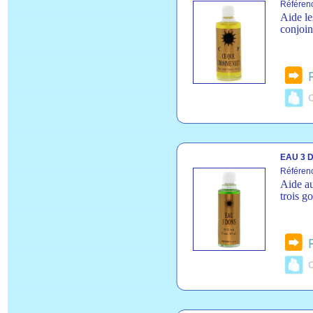
Référen
Aide le
conjoin
C
EAU 3 D
Référen
Aide au
trois g
C