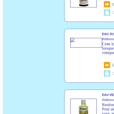
C
EAU JU
Référenc
Cette l
lorsque
vainque
C
EAU VI
Référenc
Renforc
Pour ai
vous, p