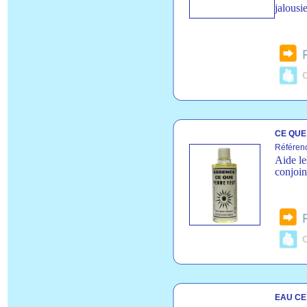
jalousi
C
CE QUE
Référen
Aide le
conjoin
C
EAU CE