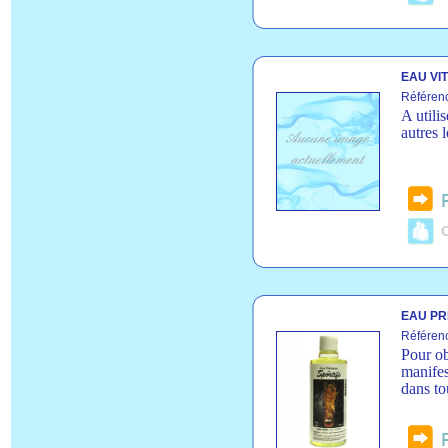
EAU VIT
Référen
A utilis
autres 
C
EAU PR
Référen
Pour ob
manifes
dans to