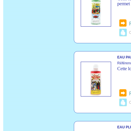
permet 
C
EAU PAI
Référenc
Cette lo
C
EAU PL