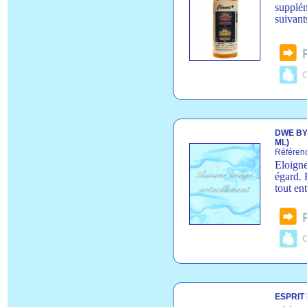
supplém
suivant
C
DWE BYE
ML)
Référen
Eloigne
égard. 
tout en
C
ESPRIT 