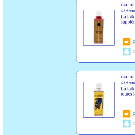
EAU DE
Référenc
La loti
supplém
C
EAU DE
Référenc
La loti
toutes l
C