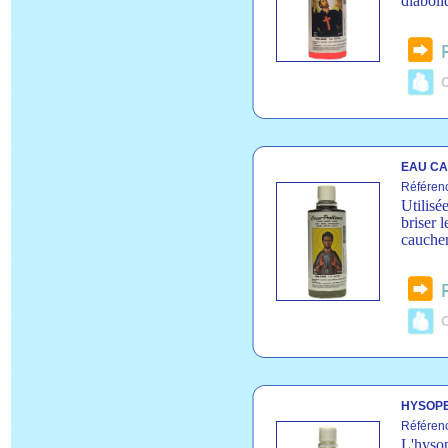
diaboli
C
EAU CA
Référen
Utilisé
briser 
cauchem
C
HYSOPE
Référen
L'hysop