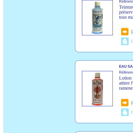
Référen
Teintur
préserv
tous ma
C
EAU SA
Référen
Lotion 
attirer 
ramene
C