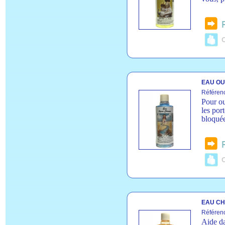
C
EAU OU
Référen
Pour ou
les port
bloquée
C
EAU CHA
Référen
Aide da