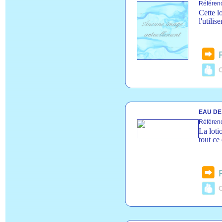
Référen
Cette l
l'utilise
C
EAU DE
Référen
La loti
tout ce
C