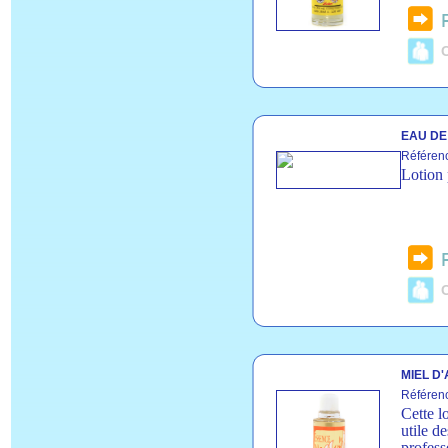
C
EAU DE
Référen
Lotion 
C
MIEL D
Référen
Cette l
utile d
profess