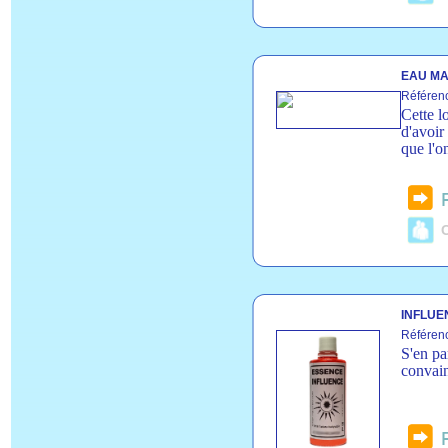
EAU MA
Référen
Cette l
d'avoir
que l'o
C
INFLUEN
Référenc
S'en pa
convain