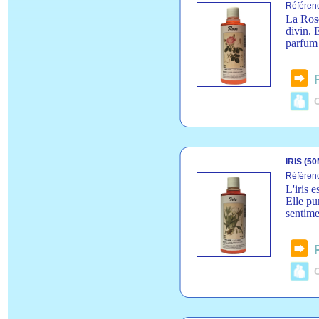
Référen
La Rose
divin. 
parfum 
C
IRIS (5
Référenc
L'iris 
Elle pu
sentime
C