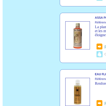
ASSA F
Référen
La plan
et les 
éloigne
C
EAU FL
Référenc
Renforc