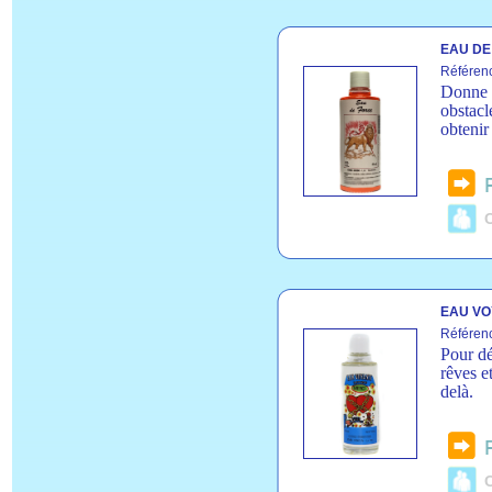
EAU DE 
Référen
Donne l
obstacl
obtenir 
C
EAU VO
Référen
Pour dé
rêves e
delà.
C