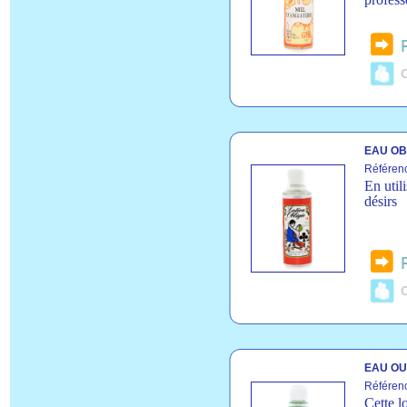
C
EAU OBL
Référen
En util
désirs
C
EAU OUB
Référen
Cette l