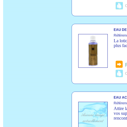
C
EAU DE 
Référen
La loti
plus fa
C
EAU AC
Référenc
Attire 
vos sup
rencont