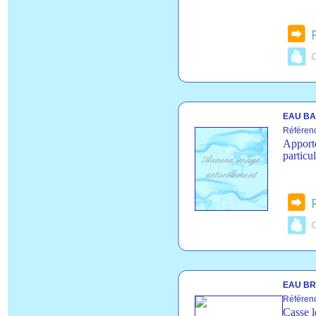
C
EAU BA
Référen
Apporte
particu
C
EAU BR
Référen
Casse l