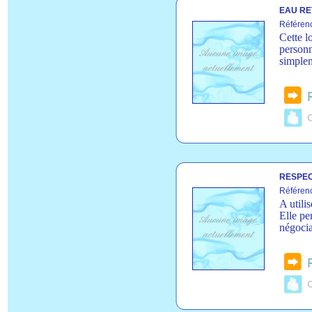
EAU RE
Référen
Cette l
personn
simplem
C
RESPEC
Référen
A utili
Elle pe
négocia
C