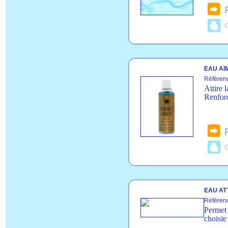
C
EAU AI
Référenc
Attire l
Renforc
C
EAU AT
Référenc
Permet 
choisie