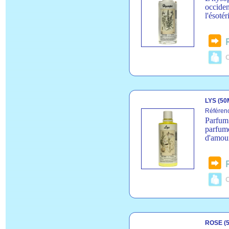
occiden
l'ésoté
C
LYS (50
Référen
Parfum 
parfume
d'amour
C
ROSE (