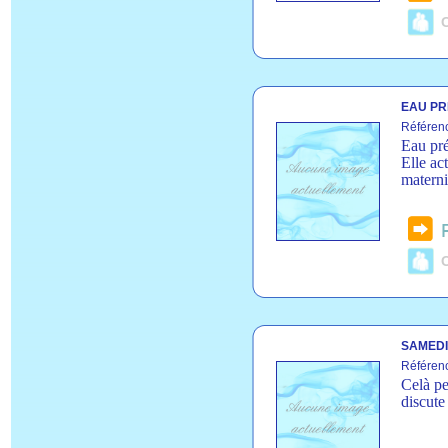
C
EAU PR
Référen
Eau pré
Elle ac
materni
C
SAMEDI
Référen
Celà pe
discute