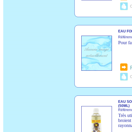
C
EAU FOR
Référen
Pour fa
C
EAU SOL
(50ML)
Référen
Très ut
broient
rayonna