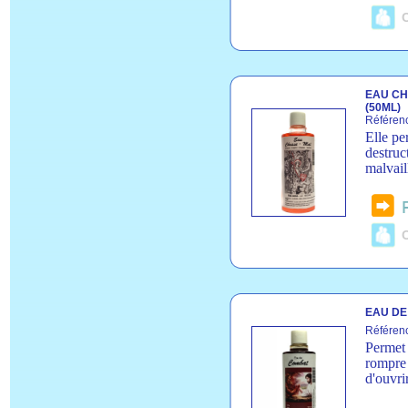
C
EAU CH
(50ML)
Référen
Elle pe
destruc
malvail
C
EAU DE
Référen
Permet 
rompre 
d'ouvri