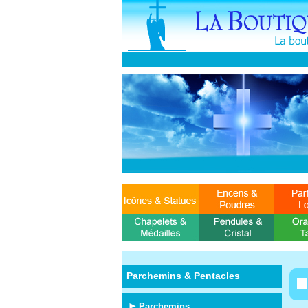
Parchemins & Pentacles
Parchemins