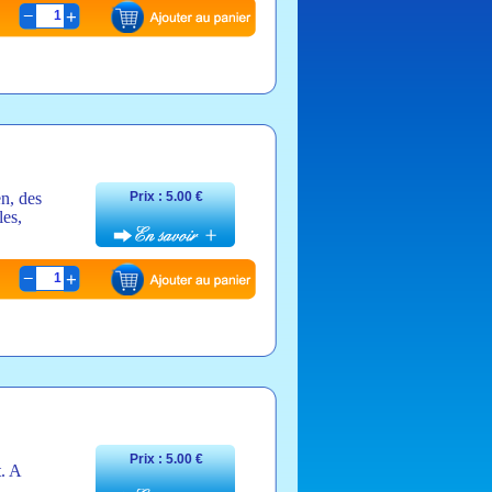
1
en, des
Prix : 5.00 €
les,
1
Prix : 5.00 €
t. A