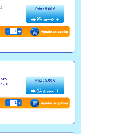
ur
Prix : 5.00 €
1
 ses
Prix : 5.00 €
s, ni
1