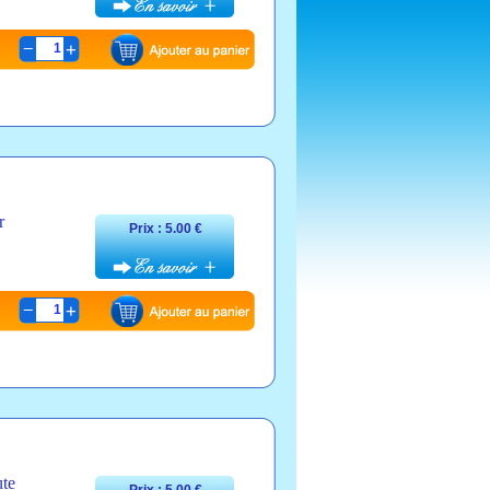
1
r
Prix : 5.00 €
1
ute