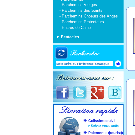
-
Parchemins Vierges
-
Parchemins des Saints
-
Parchemins Choeurs des Anges
-
Parchemins Protecteurs
-
Encres de Chine
Pentacles
Colissimo suivi
>
Suivez votre colis
Paiement s�curis�