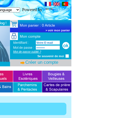
SSL Certificate
Powered by
Translate
Mon panier : 0 Article
>
voir mon panier
Mon compte
Identifiant :
Mot de passe :
Mot de passe oublié ?
Se souvenir de moi
Créer un compte