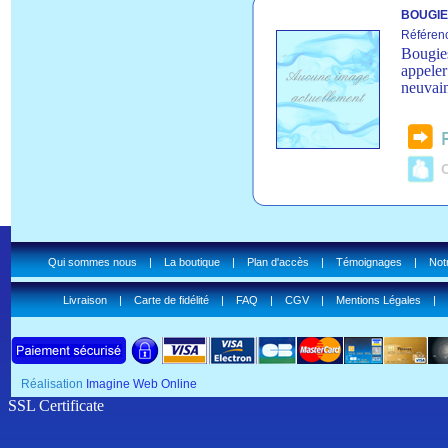
BOUGIE
Référen
Bougies
appeler
neuvain
C
Qui sommes nous
|
La boutique
|
Plan d'accès
|
Témoignages
|
Notr
Livraison
|
Carte de fidélité
|
FAQ
|
CGV
|
Mentions Légales
|
Réalisation
Imagine Web Online
SSL Certificate