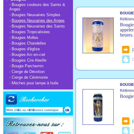
-
Bougies couleurs des Saints &
Anges
BOUGIE
-
Bougies Neuvaines Simples
Référen
-
Bougies Neuvaines des Anges
Bougies
-
Bougies Neuvaines des Saints
appeler
-
Bougies Tropicalisées
heures.
-
Bougies Molles
-
Bougies Chandelles
-
Bougies d'église
-
Bougies Arc-en-ciel
C
-
Bougies Cire Abeille
-
Bougie Parchemin
-
Cierge de Dévotion
-
Cierge de Cérémonie
-
Mèches pour lampe à huile
BOUGIE
Référen
Bougie 
C