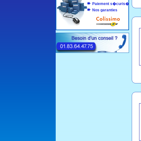
Paiement s�curis�
Nos garanties