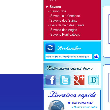
Savons
-
Savon Noir
-
Savon Lait d’Ânesse
-
Savons des Saints
-
Gels de bain des Saints
-
Savons des Anges
-
Savons Purificateurs
Colissimo suivi
>
Suivez votre colis