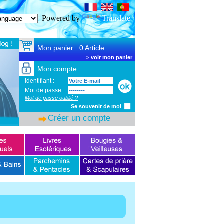
SSL Certificate
Powered by
Translate
Mon panier : 0 Article
>
voir mon panier
Mon compte
Identifiant :
Mot de passe :
Mot de passe oublié ?
Se souvenir de moi
Créer un compte