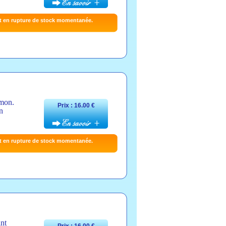
t en rupture de stock momentanée.
ïmon.
Prix : 16.00 €
n
t en rupture de stock momentanée.
int