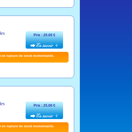
les
Prix : 20.00 €
t en rupture de stock momentanée.
les
Prix : 25.00 €
t en rupture de stock momentanée.