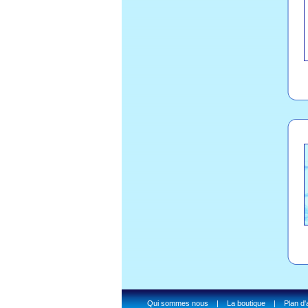
Qui sommes nous
|
La boutique
|
Plan d