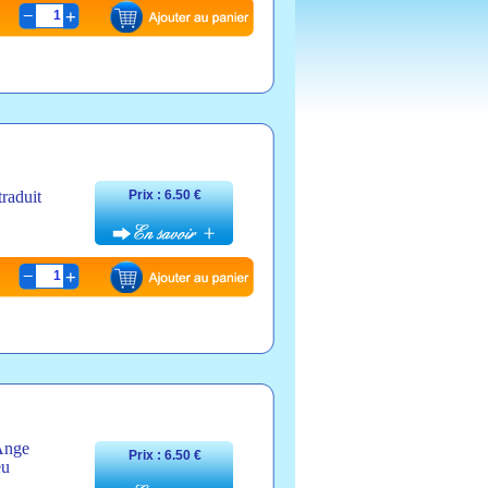
1
raduit
Prix : 6.50 €
1
 Ange
Prix : 6.50 €
eu