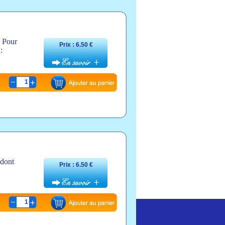
. Pour
Prix : 6.50 €
:
1
 dont
Prix : 6.50 €
1