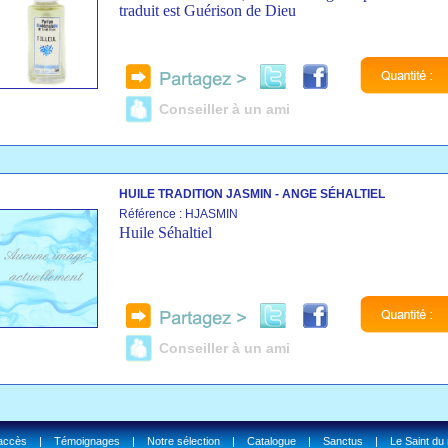
traduit est Guérison de Dieu
Conseiller à un ami
HUILE TRADITION JASMIN - ANGE SÉHALTIEL
Référence : HJASMIN
Huile Séhaltiel
Conseiller à un ami
'accès
|
Témoignages
|
Notre sélection
|
Catalogue
|
Sanctus
|
Le Saint du