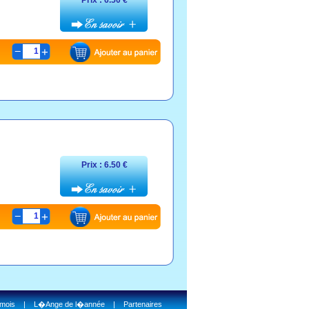
Prix : 6.50 €
1
Prix : 6.50 €
1
 mois
|
L�Ange de l�année
|
Partenaires