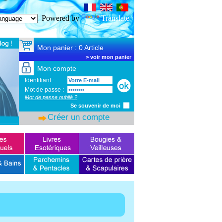
SSL Certificate
Powered by
Translate
Mon panier : 0 Article
>
voir mon panier
Mon compte
Identifiant :
Mot de passe :
Mot de passe oublié ?
Se souvenir de moi
Créer un compte