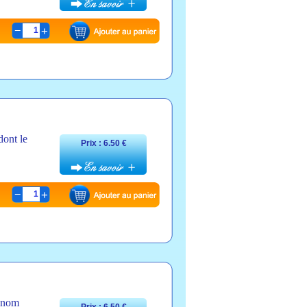
1
dont le
Prix : 6.50 €
1
e nom