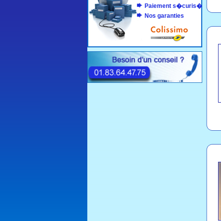
Paiement s�curis�
Nos garanties