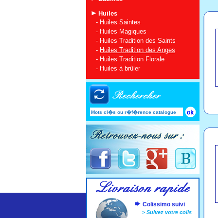
Huiles
-
Huiles Saintes
-
Huiles Magiques
-
Huiles Tradition des Saints
-
Huiles Tradition des Anges
-
Huiles Tradition Florale
-
Huiles à brûler
Colissimo suivi
>
Suivez votre colis