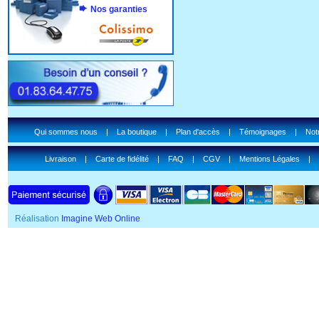
Nos garanties
Qui sommes nous
|
La boutique
|
Plan d'accès
|
Témoignages
|
Notr
Livraison
|
Carte de fidélité
|
FAQ
|
CGV
|
Mentions Légales
|
Réalisation
Imagine Web Online
SSL Certificate