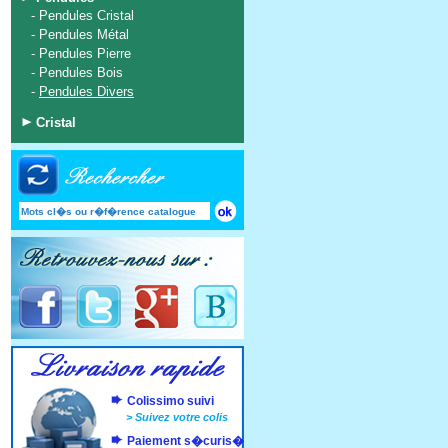
-
Pendules Cristal
-
Pendules Métal
-
Pendules Pierre
-
Pendules Bois
-
Pendules Divers
Cristal
Colissimo suivi
>
Suivez votre colis
Paiement s�curis�