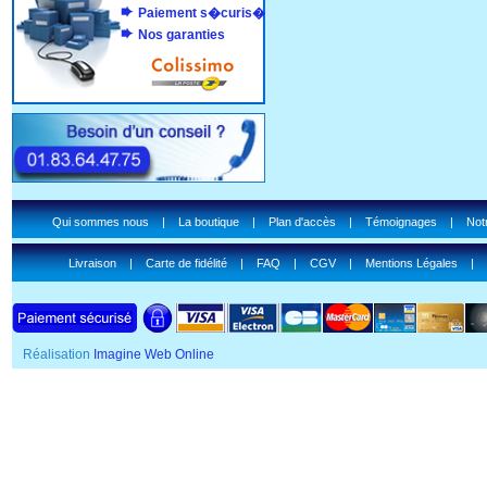
Paiement s�curis�
Nos garanties
Qui sommes nous
|
La boutique
|
Plan d'accès
|
Témoignages
|
Notr
Livraison
|
Carte de fidélité
|
FAQ
|
CGV
|
Mentions Légales
|
Réalisation
Imagine Web Online
SSL Certificate