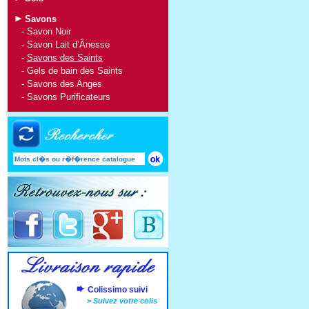
Savons
-
Savon Noir
-
Savon Lait d’Ânesse
-
Savons des Saints
-
Gels de bain des Saints
-
Savons des Anges
-
Savons Purificateurs
Colissimo suivi
>
Suivez votre colis