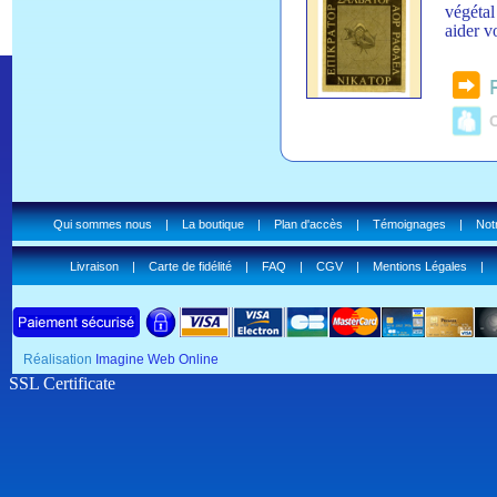
végétal
aider vo
C
Qui sommes nous
|
La boutique
|
Plan d'accès
|
Témoignages
|
Notr
Livraison
|
Carte de fidélité
|
FAQ
|
CGV
|
Mentions Légales
|
Réalisation
Imagine Web Online
SSL Certificate