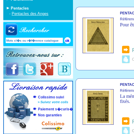
Pentacles
PENTAC
-
Pentacles des Anges
Référen
Pour êt
C
PENTAC
Référen
La mémo
Colissimo suivi
fixés.
>
Suivez votre colis
Paiement s�curis�
Nos garanties
C