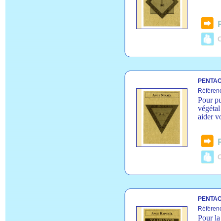
C
PENTAC
Référenc
Pour pu
végétal
aider vo
C
PENTA
Référen
Pour la