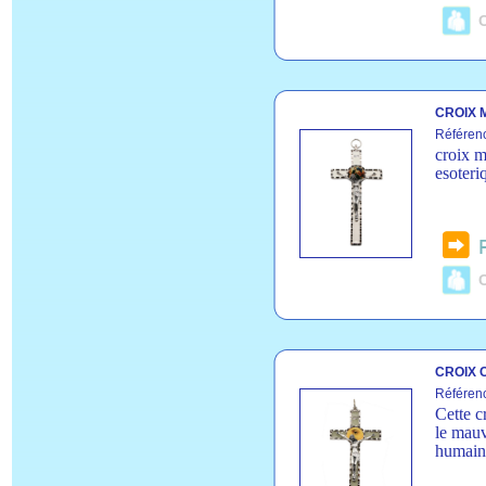
C
CROIX 
Référe
croix m
esoteri
C
CROIX 
Référen
Cette c
le mauv
humain