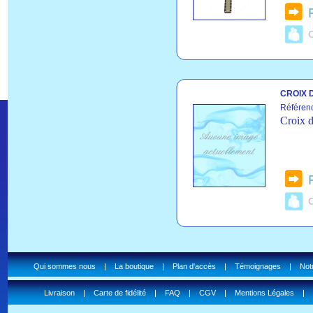
C
CROIX 
Référen
Croix d
C
Qui sommes nous
|
La boutique
|
Plan d'accès
|
Témoignages
|
Notr
Livraison
|
Carte de fidélité
|
FAQ
|
CGV
|
Mentions Légales
|