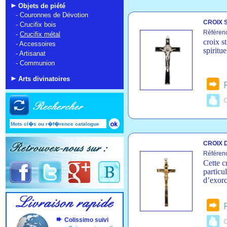
Objets de piété
-
Couronnes de Dévotion
CROIX S
-
Crucifix bois
Référen
-
Crucifix métal
croix s
-
Accessoires
spiritue
-
Artisanat
-
Communion
Arts divinatoires
C
CROIX D
Référen
Cette c
particu
d’exorc
Colissimo suivi
C