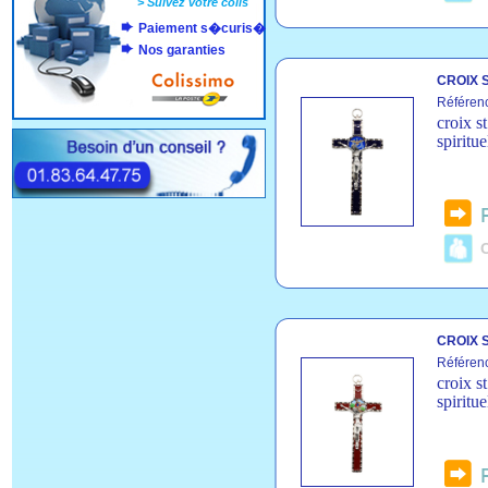
>
Suivez votre colis
Paiement s�curis�
Nos garanties
CROIX S
Référen
croix s
spiritue
C
CROIX S
Référen
croix s
spiritue