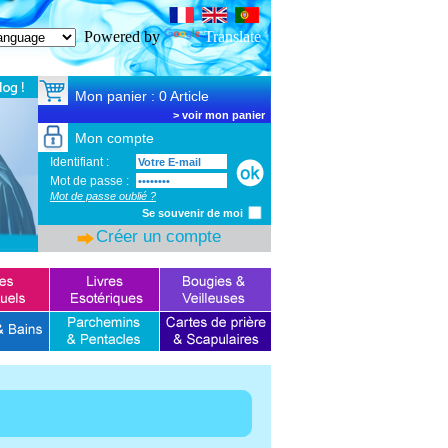
SSL Certificate
Powered by
Translate
Mon panier : 0 Article
>
voir mon panier
Mon compte
Identifiant :
Mot de passe :
Mot de passe oublié ?
Se souvenir de moi
Créer un compte