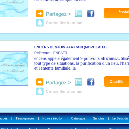
Produi
Conseiller à un ami
ENCENS BENJOIN AFRICAIN (MORCEAUX)
Référence : ENBAFR
encens appelé également 9 pouvoirs africains.Utilis
tout type de situations, la purification d'un lieu, l'ha
et l'entente familiale, la
Conseiller à un ami
'accès
|
Témoignages
|
Notre sélection
|
Catalogue
|
Sanctus
|
Le Saint du