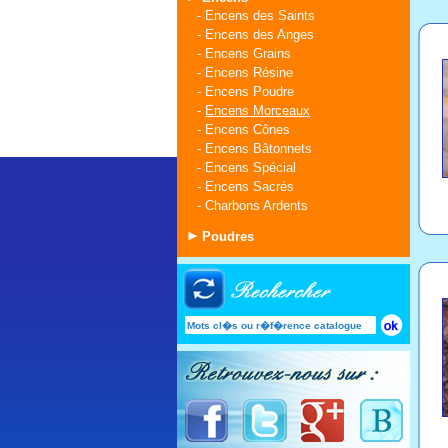
-
Encens des Saints
-
Encens des Anges
-
Encens Grains
-
Encens Résine
-
Encens Poudre
-
Encens Morceaux
-
Encens Cônes
-
Encens Bâtonnets
-
Encens Spécial
-
Encens Sacrés
-
Charbons Ardents
Poudres