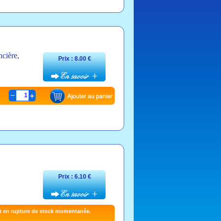
ncière,
Prix : 8.00 €
1
Prix : 6.10 €
t en rupture de stock momentanée.