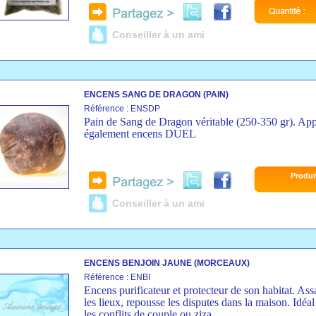
Conseiller à un ami
ENCENS SANG DE DRAGON (PAIN)
Référence : ENSDP
Pain de Sang de Dragon véritable (250-350 gr). Ap
également encens DUEL
Produi
Conseiller à un ami
ENCENS BENJOIN JAUNE (MORCEAUX)
Référence : ENBI
Encens purificateur et protecteur de son habitat. Assa
les lieux, repousse les disputes dans la maison. Idéa
les conflits de couple ou ziza