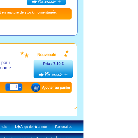
t en rupture de stock momentanée.
é pour
Prix : 7.10 €
rmonie
1
 mois
|
L�Ange de l�année
|
Partenaires