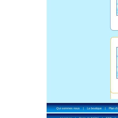
Qui sommes nous
|
La boutique
|
Plan d