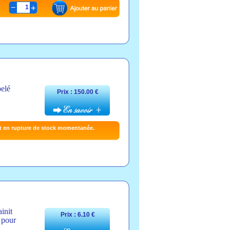
1
pelé
Prix : 150.00 €
t en rupture de stock momentanée.
init
Prix : 6.10 €
l pour