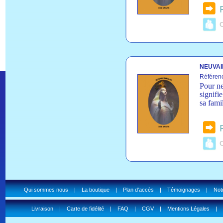
C
NEUVAI
Référen
Pour ne
signifi
sa fami
C
Qui sommes nous
|
La boutique
|
Plan d'accès
|
Témoignages
|
Notr
Livraison
|
Carte de fidélité
|
FAQ
|
CGV
|
Mentions Légales
|