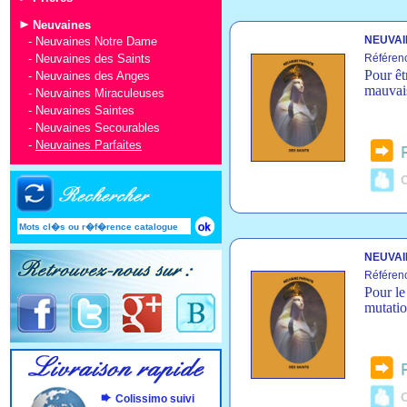
Neuvaines
NEUVAI
-
Neuvaines Notre Dame
-
Neuvaines des Saints
Référen
Pour êt
-
Neuvaines des Anges
mauvais
-
Neuvaines Miraculeuses
-
Neuvaines Saintes
-
Neuvaines Secourables
-
Neuvaines Parfaites
C
NEUVAI
Référen
Pour le
mutatio
C
Colissimo suivi