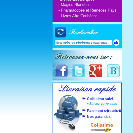
-
Magies Blanches
-
Pharmacopée et Remèdes Pays
-
Livres Afro-Caribéens
Colissimo suivi
>
Suivez votre colis
Paiement s�curis�
Nos garanties