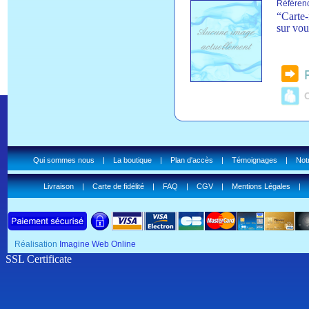
Référen
“Carte-
sur vou
C
Qui sommes nous
|
La boutique
|
Plan d'accès
|
Témoignages
|
Notr
Livraison
|
Carte de fidélité
|
FAQ
|
CGV
|
Mentions Légales
|
Réalisation
Imagine Web Online
SSL Certificate