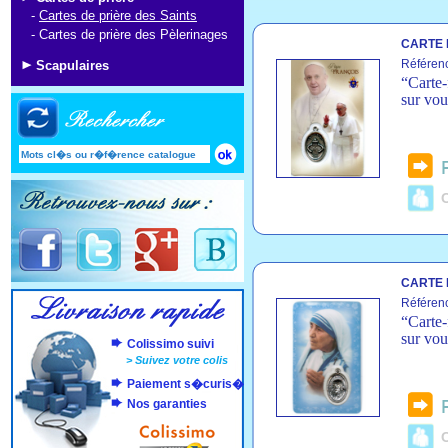
-
Cartes de prière des Saints
-
Cartes de prière des Pèlerinages
CARTE 
Référen
Scapulaires
“Carte-
sur vou
C
CARTE 
Référen
“Carte-
sur vou
Colissimo suivi
>
Suivez votre colis
Paiement s�curis�
Nos garanties
C