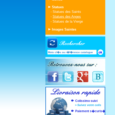
Statues
-
Statues des Saints
-
Statues des Anges
-
Statues de la Vierge
Images Saintes
Colissimo suivi
>
Suivez votre colis
Paiement s�curis�