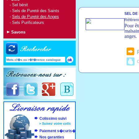
-
Sel bénit
-
Sels de Pureté des Saints
SEL DE
-
Sels de Pureté des Anges
Référen
-
Sels Purificateurs
Pour êt
malsain
Savons
anges.
C
Colissimo suivi
>
Suivez votre colis
Paiement s�curis�
Nos garanties