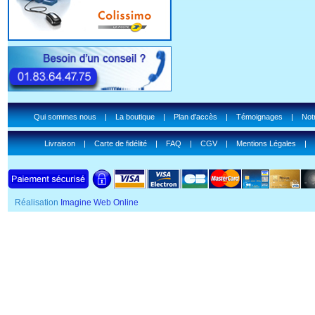
Qui sommes nous
|
La boutique
|
Plan d'accès
|
Témoignages
|
Notr
Livraison
|
Carte de fidélité
|
FAQ
|
CGV
|
Mentions Légales
|
Réalisation
Imagine Web Online
SSL Certificate