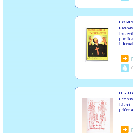
EXORCI
Référen
Protect
purific
inferna
C
LES 33
Référen
Livret 
prière 