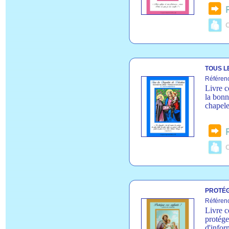
C
TOUS L
Référen
Livre c
la bonn
chapele
C
PROTÉG
Référen
Livre c
protége
d'infor