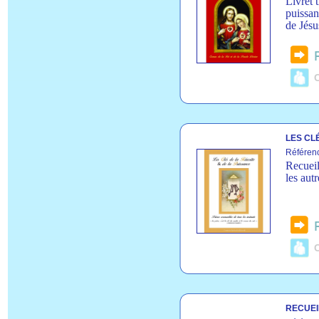
Livret 
puissan
de Jésu
C
LES CL
Référen
Recueil
les autr
C
RECUEI