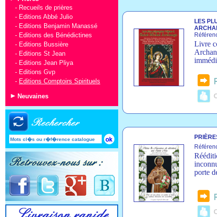
-
Recueils de prières
-
Editions Abbé Julio
LES PL
-
Editions Benjamin Manassé
ARCHA
-
Editions des Bénédictines
Référen
Livre c
-
Editions Bussière
Archang
-
Editions St Jean
immédia
-
Editions Jean Pliya
-
Editions Gvp
-
Editions Comptoirs Spirituels
C
Neuvaines
PRIÈRE
Référen
Rééditi
inconnu
porte d
C