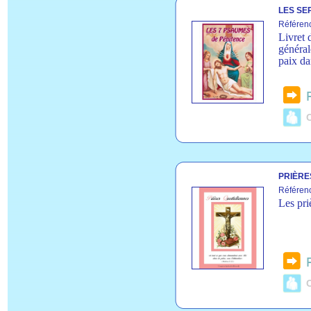
LES SE
Référen
Livret 
général
paix da
C
PRIÈRE
Référen
Les pri
C