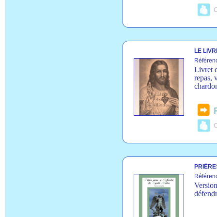
C
LE LIV
Référenc
Livret 
repas, 
chardo
C
PRIÈRE
Référen
Version
défendr