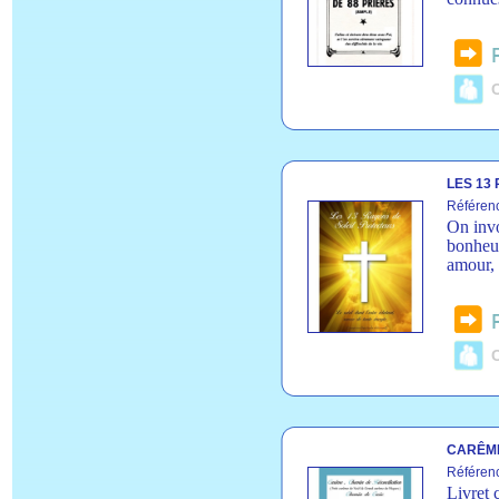
C
LES 13
Référen
On invo
bonheur
amour, 
C
CARÊME
Référen
Livret 