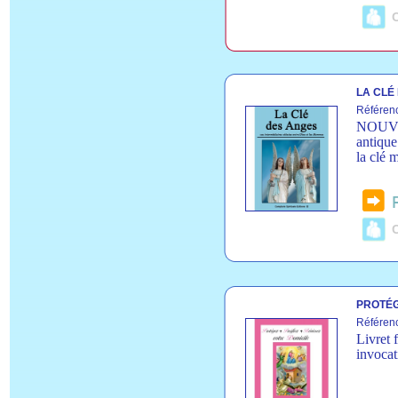
C
LA CLÉ
Référen
NOUVEL
antique
la clé 
C
PROTÉG
Référen
Livret 
invocati