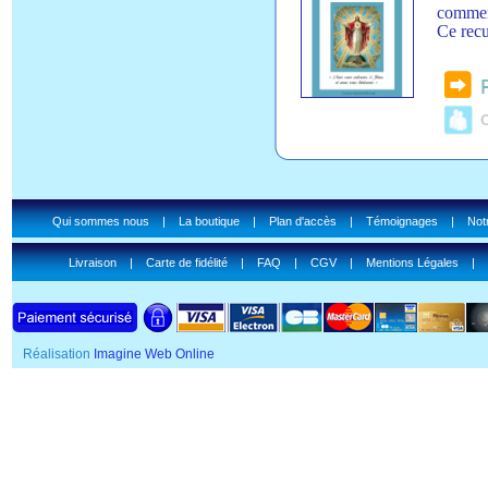
comment
Ce recue
C
Qui sommes nous
|
La boutique
|
Plan d'accès
|
Témoignages
|
Notr
Livraison
|
Carte de fidélité
|
FAQ
|
CGV
|
Mentions Légales
|
Réalisation
Imagine Web Online
SSL Certificate