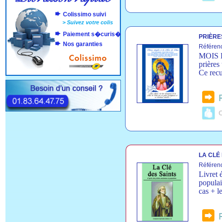
Colissimo suivi
>
Suivez votre colis
Paiement s�curis�
PRIÈRE
Nos garanties
Référen
MOIS D
prières
Ce recu
C
LA CLÉ
Référen
Livret 
populai
cas + l