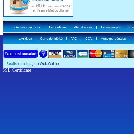
Qui sommes nous
|
La boutique
|
Plan d'accès
|
Témoignages
|
Notr
Livraison
|
Carte de fidélité
|
FAQ
|
CGV
|
Mentions Légales
|
Réalisation
Imagine Web Online
SSL Certificate