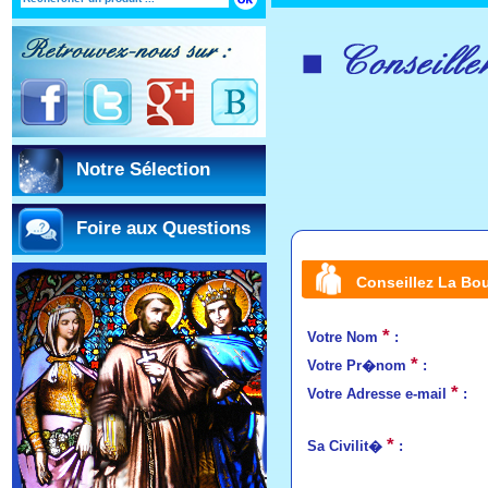
Notre Sélection
Foire aux Questions
Conseillez La Bou
*
Votre Nom
:
*
Votre Pr�nom
:
*
Votre Adresse e-mail
:
*
Sa Civilit�
: