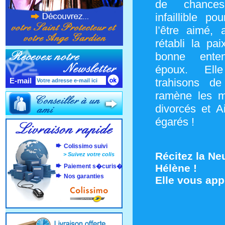
de chance
infaillible p
l’être aimé, 
rétabli la pai
bonne ente
époux. Ell
E-mail
trahisons de
ramène les m
divorcés et A
égarés !
Colissimo suivi
Récitez la Ne
>
Suivez votre colis
Hélène !
Paiement s�curis�
Nos garanties
Elle vous app