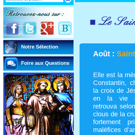
Notre Sélection
Août :
Sain
Foire aux Questions
Elle est la mè
Constantin, 
la croix de Jé
en la vie sp
retrouva selon 
clous de la cru
fortement pr
maléfices d’a