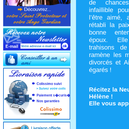
de chance
infaillible p
l’être aimé, 
rétabli la pai
bonne ente
époux. Ell
E-mail
trahisons de
ramène les m
divorcés et A
égarés !
Colissimo suivi
Récitez la Ne
>
Suivez votre colis
Hélène !
Paiement s�curis�
Nos garanties
Elle vous app