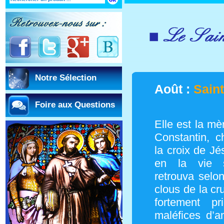
Notre Sélection
Août :
Sain
Foire aux Questions
Elle est la mè
Constantin, 
la croix de Jé
en la vie sp
retrouva selon 
clous de la cru
fortement pr
maléfices d’a