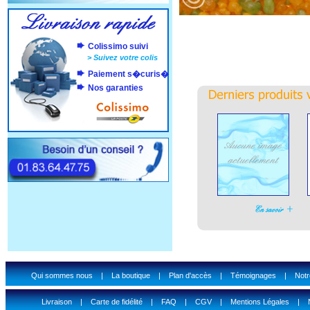
Colissimo suivi
>
Suivez votre colis
Paiement s�curis�
Nos garanties
Qui sommes nous
|
La boutique
|
Plan d'accès
|
Témoignages
|
Notr
Livraison
|
Carte de fidélité
|
FAQ
|
CGV
|
Mentions Légales
|