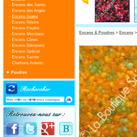
-
Encens des Saints
-
Encens des Anges
-
Encens Grains
-
Encens Résine
-
Encens Poudre
Encens & Poudres
>
Encens
-
Encens Morceaux
-
Encens Cônes
-
Encens Bâtonnets
-
Encens Spécial
-
Encens Sacrés
-
Charbons Ardents
Poudres