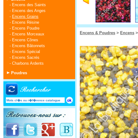
-
Encens des Saints
-
Encens des Anges
-
Encens Grains
-
Encens Résine
-
Encens Poudre
Encens & Poudres
>
Encens
-
Encens Morceaux
-
Encens Cônes
-
Encens Bâtonnets
-
Encens Spécial
-
Encens Sacrés
-
Charbons Ardents
Poudres