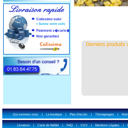
Colissimo suivi
>
Suivez votre colis
Paiement s�curis�
Nos garanties
Qui sommes nous
|
La boutique
|
Plan d'accès
|
Témoignages
|
Notr
Livraison
|
Carte de fidélité
|
FAQ
|
CGV
|
Mentions Légales
|