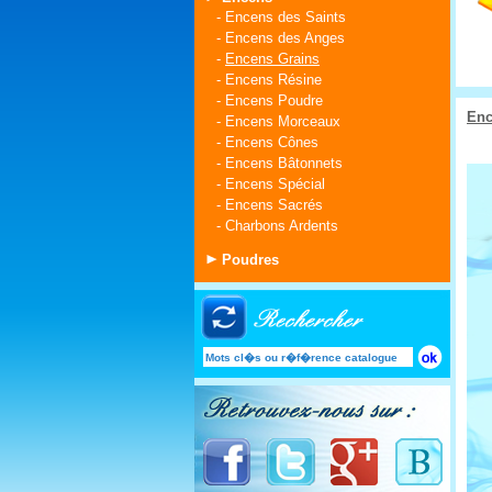
-
Encens des Saints
-
Encens des Anges
-
Encens Grains
-
Encens Résine
-
Encens Poudre
Enc
-
Encens Morceaux
-
Encens Cônes
-
Encens Bâtonnets
-
Encens Spécial
-
Encens Sacrés
-
Charbons Ardents
Poudres