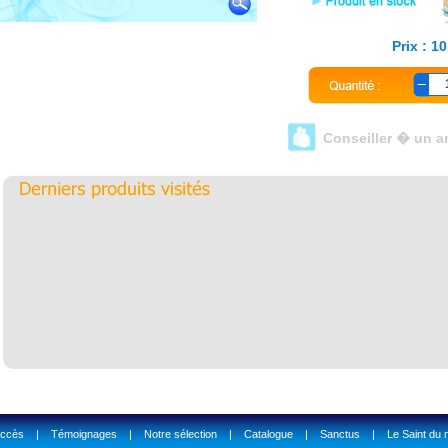
Prix : 1
Conseiller � un a
accès
|
Témoignages
|
Notre sélection
|
Catalogue
|
Sanctus
|
Le Saint du 