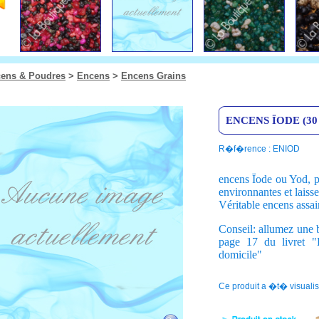
ens & Poudres
>
Encens
>
Encens Grains
ENCENS ÏODE (30 
R�f�rence : ENIOD
encens Ïode ou Yod, p
environnantes et laisser
Véritable encens assain
Conseil: allumez une b
page 17 du livret "P
domicile"
Ce produit a �t� visualis