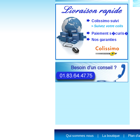
Colissimo suivi
>
Suivez votre colis
Paiement s�curis�
Nos garanties
Qui sommes nous
|
La boutique
|
Plan d'