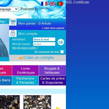
SSL Certificate
Powered by
Translate
Mon panier : 0 Article
>
voir mon panier
Mon compte
Identifiant :
Mot de passe :
Mot de passe oublié ?
Se souvenir de moi
Créer un compte