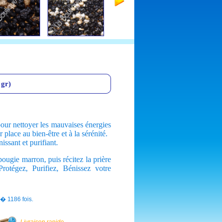
gr)
our nettoyer les mauvaises énergies
 place au bien-être et à la sérénité.
issant et purifiant.
ougie marron, puis récitez la prière
rotégez, Purifiez, Bénissez votre
� 1186 fois.