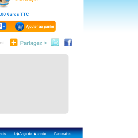
Livraison rapide
0.00 €uros TTC
1
mi
mois
|
L�Ange de l�année
|
Partenaires