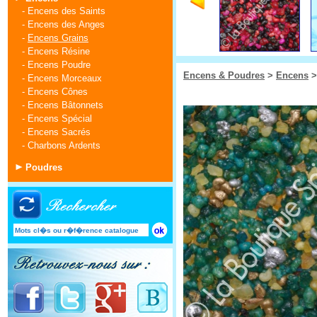
-
Encens des Saints
-
Encens des Anges
-
Encens Grains
-
Encens Résine
-
Encens Poudre
Encens & Poudres
>
Encens
-
Encens Morceaux
-
Encens Cônes
-
Encens Bâtonnets
-
Encens Spécial
-
Encens Sacrés
-
Charbons Ardents
Poudres