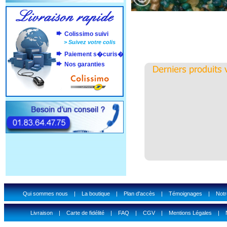
Colissimo suivi
>
Suivez votre colis
Paiement s�curis�
Nos garanties
Qui sommes nous
|
La boutique
|
Plan d'accès
|
Témoignages
|
Notr
Livraison
|
Carte de fidélité
|
FAQ
|
CGV
|
Mentions Légales
|