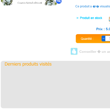
Ce produit a �t� visuali
Prix : 5
Conseiller � un a