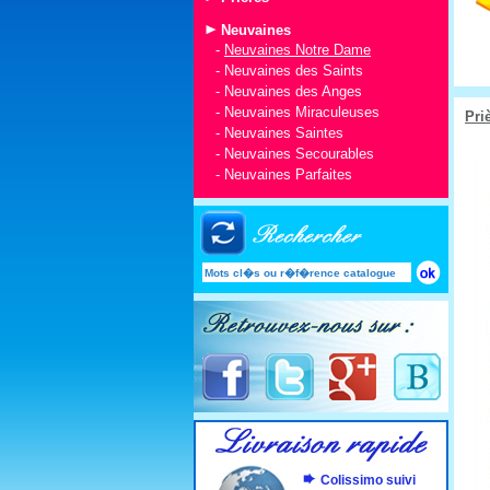
Neuvaines
-
Neuvaines Notre Dame
-
Neuvaines des Saints
-
Neuvaines des Anges
-
Neuvaines Miraculeuses
Pri
-
Neuvaines Saintes
-
Neuvaines Secourables
-
Neuvaines Parfaites
Colissimo suivi