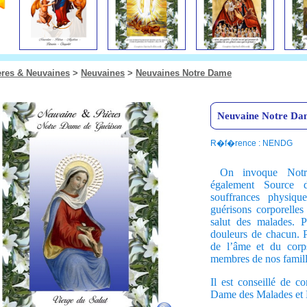
ères & Neuvaines
>
Neuvaines
>
Neuvaines Notre Dame
Neuvaine Notre Da
R�f�rence : NENDG
On invoque Notre
également Source d
souffrances physiqu
guérisons corporelles 
salut des malades. P
douleurs de chacun. Po
de l’âme et du corp
membres de nos famill
Il est conseillé de c
Dame des Malades et