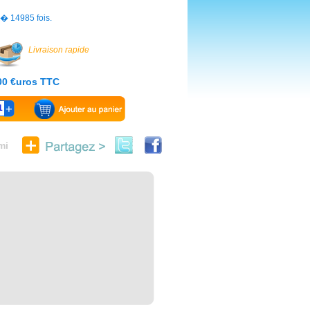
s� 14985 fois.
Livraison rapide
.00 €uros TTC
1
mi