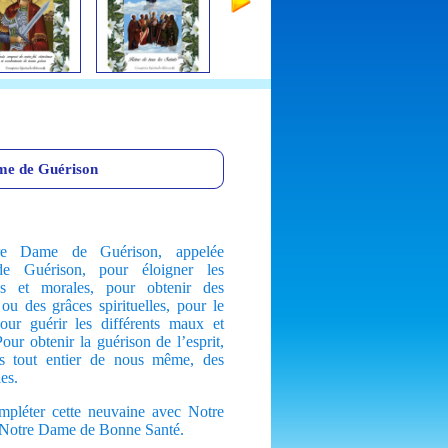
me de Guérison
 Dame de Guérison, appelée
e Guérison, pour éloigner les
es et morales, pour obtenir des
ou des grâces spirituelles, pour le
our guérir les différents maux et
ur obtenir la guérison de l’esprit,
s tout entier de nous même, des
es.
ompléter cette neuvaine avec Notre
 Notre Dame de Bonne Santé.