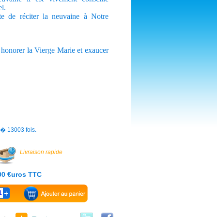
el.
ite de réciter la neuvaine à Notre
 honorer la Vierge Marie et exaucer
s� 13003 fois.
Livraison rapide
.00 €uros TTC
1