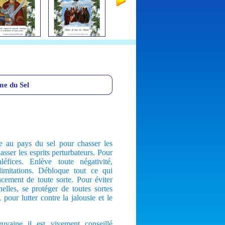
e du Sel
 au pays du sel pour chasser les
sser les esprits perturbateurs. Pour
léfices. Enlève toute négativité,
 limitations. Débloque tout ce qui
cement de toute sorte. Pour éviter
elles, se protéger de toutes sortes
 pour lutter contre la jalousie et le
euvaine il est vivement conseillé