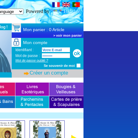
SSL Certificate
Powered by
Translate
Mon panier : 0 Article
>
voir mon panier
Mon compte
Identifiant :
Mot de passe :
Mot de passe oublié ?
Se souvenir de moi
Créer un compte