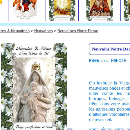
ères & Neuvaines
>
Neuvaines
>
Neuvaines Notre Dame
Neuvaine Notre Dam
R�f�rence : NENDSE
On invoque la Vierge
mauvaises ondes et cha
lutter contre les ma
blocages, freinages,
frêne dans votre avan
les agressions personn
d’attaques volontaires,
mauvais œil.
Pour réciter cette n