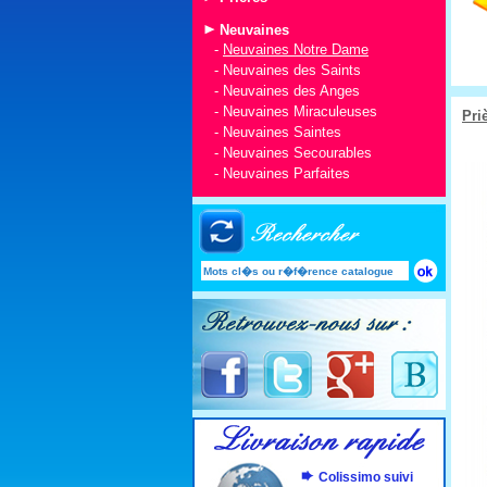
Neuvaines
-
Neuvaines Notre Dame
-
Neuvaines des Saints
-
Neuvaines des Anges
-
Neuvaines Miraculeuses
Pri
-
Neuvaines Saintes
-
Neuvaines Secourables
-
Neuvaines Parfaites
Colissimo suivi