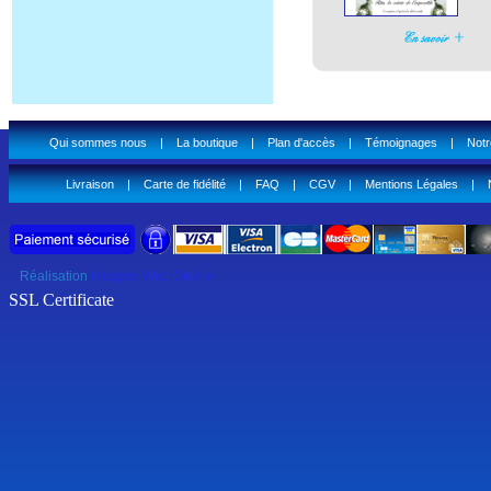
Qui sommes nous
|
La boutique
|
Plan d'accès
|
Témoignages
|
Notr
Livraison
|
Carte de fidélité
|
FAQ
|
CGV
|
Mentions Légales
|
Réalisation
Imagine Web Online
SSL Certificate