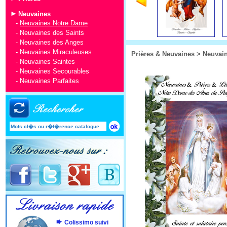
Neuvaines
-
Neuvaines Notre Dame
-
Neuvaines des Saints
-
Neuvaines des Anges
-
Neuvaines Miraculeuses
Prières & Neuvaines
>
Neuvai
-
Neuvaines Saintes
-
Neuvaines Secourables
-
Neuvaines Parfaites
Colissimo suivi