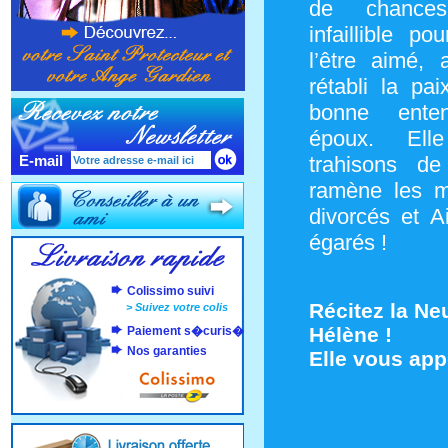
de chance
infaillible p
l’être aimé, 
rétabli la pai
bonne ente
époux. Ell
E-mail
trahisons de
ramène les m
divorcés et A
égarés !
Colissimo suivi
Récitez la Ne
>
Suivez votre colis
Hélène !
Paiement s�curis�
Nos garanties
Elle vous app