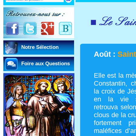
Notre Sélection
Août :
Sain
Foire aux Questions
Elle est la mè
Constantin, 
la croix de Jé
en la vie sp
retrouva selon 
clous de la cru
fortement pr
maléfices d’a