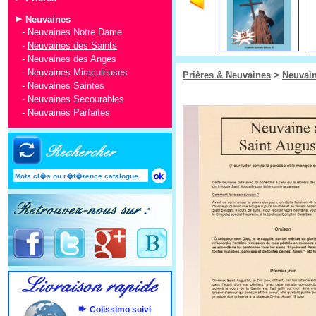
Neuvaines
-
Neuvaines Notre Dame
-
Neuvaines des Saints
-
Neuvaines des Anges
-
Neuvaines Miraculeuses
Prières & Neuvaines
>
Neuvai
-
Neuvaines Saintes
-
Neuvaines Secourables
-
Neuvaines Parfaites
Colissimo suivi