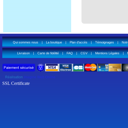
Qui sommes nous
|
La boutique
|
Plan d'accès
|
Témoignages
|
Notr
Livraison
|
Carte de fidélité
|
FAQ
|
CGV
|
Mentions Légales
|
Réalisation
Imagine Web Online
SSL Certificate