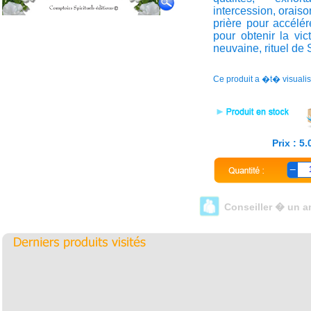
intercession, oraiso
prière pour accélére
pour obtenir la vic
neuvaine, rituel de 
Ce produit a �t� visuali
Prix : 5
Conseiller � un a