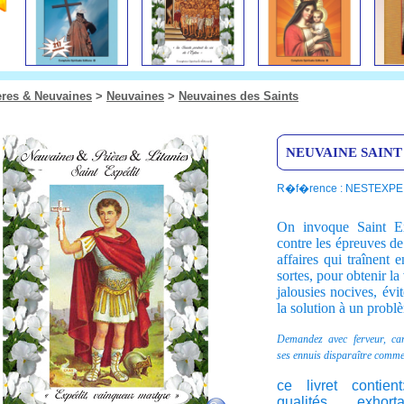
ères & Neuvaines
>
Neuvaines
>
Neuvaines des Saints
NEUVAINE SAINT
R�f�rence : NESTEXPE
On invoque Saint Exp
contre les épreuves de 
affaires qui traînent 
sortes, pour obtenir la
jalousies nocives, évi
la solution à un prob
Demandez avec ferveur, car
ses
ennuis disparaître comme
ce livret contie
qualités,
exhort