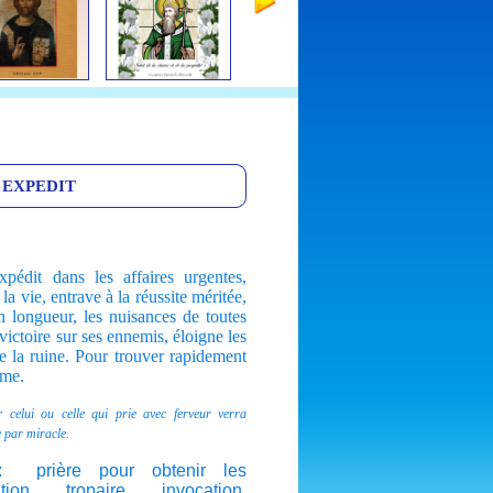
 EXPEDIT
édit dans les affaires urgentes,
la vie, entrave à la réussite méritée,
en longueur, les nuisances de toutes
 victoire sur ses ennemis, éloigne les
te la ruine. Pour trouver rapidement
lème.
 celui ou celle qui prie avec ferveur verra
 par miracle.
nt: prière pour obtenir les
ation, tropaire, invocation,