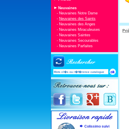
Neuvaines
-
Neuvaines Notre Dame
-
Neuvaines des Saints
-
Neuvaines des Anges
-
Neuvaines Miraculeuses
Pri
-
Neuvaines Saintes
-
Neuvaines Secourables
-
Neuvaines Parfaites
Colissimo suivi