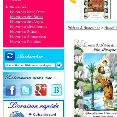
Neuvaines
-
Neuvaines Notre Dame
-
Neuvaines des Saints
-
Neuvaines des Anges
-
Neuvaines Miraculeuses
Prières & Neuvaines
>
Neuvai
-
Neuvaines Saintes
-
Neuvaines Secourables
-
Neuvaines Parfaites
Colissimo suivi