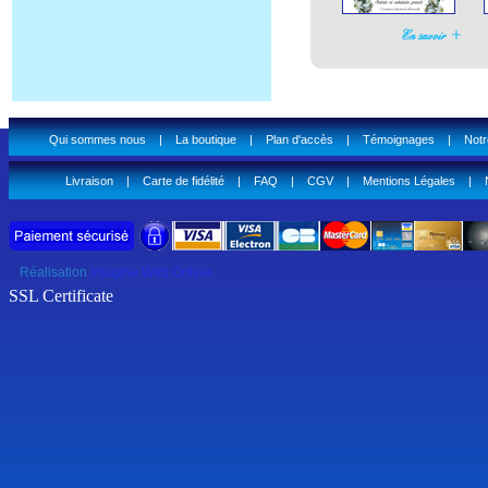
Qui sommes nous
|
La boutique
|
Plan d'accès
|
Témoignages
|
Notr
Livraison
|
Carte de fidélité
|
FAQ
|
CGV
|
Mentions Légales
|
Réalisation
Imagine Web Online
SSL Certificate