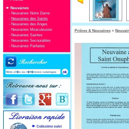
Neuvaines
-
Neuvaines Notre Dame
-
Neuvaines des Saints
-
Neuvaines des Anges
-
Neuvaines Miraculeuses
Prières & Neuvaines
>
Neuvai
-
Neuvaines Saintes
-
Neuvaines Secourables
-
Neuvaines Parfaites
Colissimo suivi