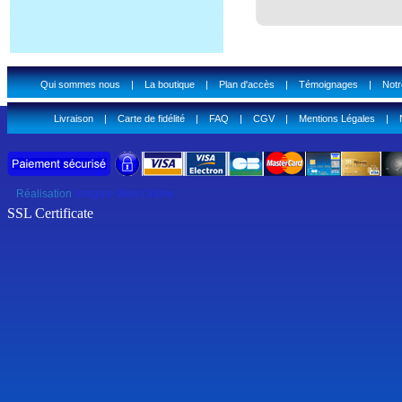
Qui sommes nous
|
La boutique
|
Plan d'accès
|
Témoignages
|
Notr
Livraison
|
Carte de fidélité
|
FAQ
|
CGV
|
Mentions Légales
|
Réalisation
Imagine Web Online
SSL Certificate